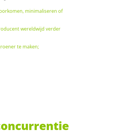
 voorkomen, minimaliseren of
-producent wereldwijd verder
groener te maken;
concurrentie