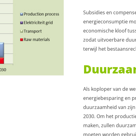
Subsidies en compens
energieconsumptie moet
economische kloof tus
zodat uitvoerbare duu
terwijl het bestaansre
Duurzaa
Als koploper van de we
energiebesparing en pr
duurzaamheid van zijn 
2030. Om het producti
maken, zullen duurzame
moeten worden gebruik