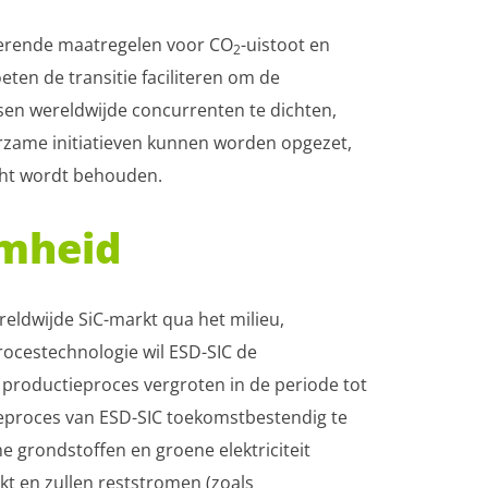
erende maatregelen voor CO
-uistoot en
2
en de transitie faciliteren om de
sen wereldwijde concurrenten te dichten,
rzame initiatieven kunnen worden opgezet,
cht wordt behouden.
mheid
reldwijde SiC-markt qua het milieu,
ocestechnologie wil ESD-SIC de
productieproces vergroten in de periode tot
eproces van ESD-SIC toekomstbestendig te
 grondstoffen en groene elektriciteit
t en zullen reststromen (zoals