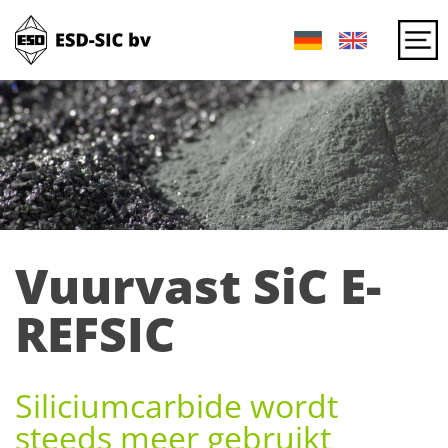
Vuurvast SiC E-
REFSIC
Siliciumcarbide wordt
steeds meer gebruikt